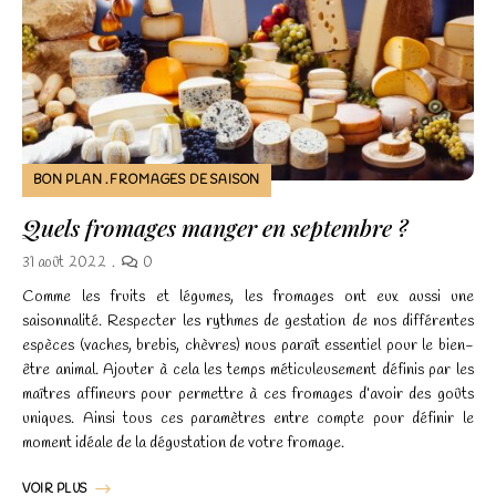
Nécessaire
Ces cookies ne
BON PLAN
FROMAGES DE SAISON
sont pas
facultatifs. Ils
Quels fromages manger en septembre ?
sont
nécessaires au
31 août 2022
0
fonctionnement
Comme les fruits et légumes, les fromages ont eux aussi une
du site Web.
saisonnalité. Respecter les rythmes de gestation de nos différentes
espèces (vaches, brebis, chèvres) nous paraît essentiel pour le bien-
être animal. Ajouter à cela les temps méticuleusement définis par les
Statistiques
maîtres affineurs pour permettre à ces fromages d’avoir des goûts
Afin que nous
uniques. Ainsi tous ces paramètres entre compte pour définir le
puissions
moment idéale de la dégustation de votre fromage.
améliorer la
fonctionnalité
VOIR PLUS