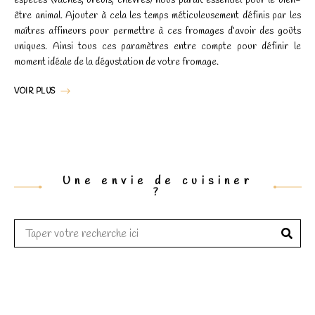
disparaîtront
espèces (vaches, brebis, chèvres) nous paraît essentiel pour le bien-
du site Web.
être animal. Ajouter à cela les temps méticuleusement définis par les
maîtres affineurs pour permettre à ces fromages d’avoir des goûts
uniques. Ainsi tous ces paramètres entre compte pour définir le
moment idéale de la dégustation de votre fromage.
Marketing
En partageant
VOIR PLUS
votre intérêt
et votre
comportement
lorsque vous
visitez notre
site, vous
Une envie de cuisiner
augmentez les
?
chances de
voir du
contenu et
des offres
personnalisés.