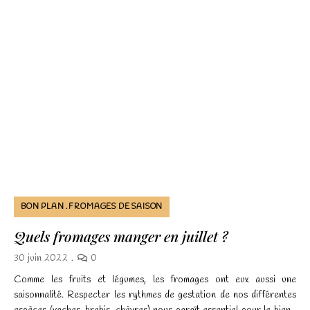
et la
structure du
site Web, en
fonction de la
façon dont le
site Web est
utilisé.
Experience
Afin que notre
site Web
fonctionne
aussi bien que
possible lors
BON PLAN
FROMAGES DE SAISON
de votre visite.
Quels fromages manger en juillet ?
Si vous
refusez ces
30 juin 2022
0
cookies,
Comme les fruits et légumes, les fromages ont eux aussi une
certaines
saisonnalité. Respecter les rythmes de gestation de nos différentes
fonctionnalités