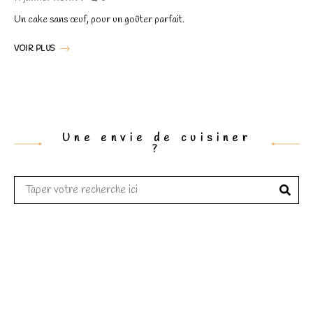
et la
structure du
Un cake sans œuf, pour un goûter parfait.
site Web, en
fonction de la
VOIR PLUS
façon dont le
site Web est
utilisé.
Experience
Une envie de cuisiner
?
Afin que notre
site Web
fonctionne
aussi bien que
possible lors
de votre visite.
Si vous
refusez ces
cookies,
certaines
fonctionnalités