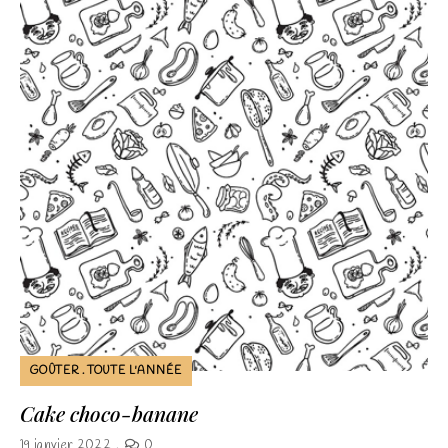
Nécessaire
Ces cookies ne
sont pas
facultatifs. Ils
sont
nécessaires au
fonctionnement
du site Web.
Statistiques
Afin que nous
GOÛTER
TOUTE L'ANNÉE
puissions
améliorer la
Cake choco-banane
fonctionnalité
19 janvier 2022
0