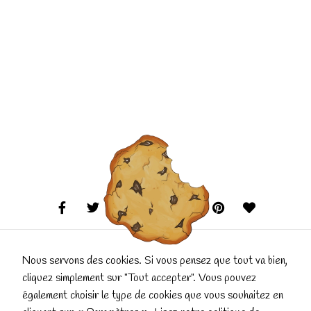
disparaîtront
du site Web.
Marketing
En partageant
votre intérêt
et votre
comportement
lorsque vous
visitez notre
site, vous
augmentez les
chances de
voir du
contenu et
des offres
personnalisés.
Nous servons des cookies. Si vous pensez que tout va bien,
cliquez simplement sur "Tout accepter". Vous pouvez
également choisir le type de cookies que vous souhaitez en
Conçu et réalisé avec
par La Popote qui Papote.